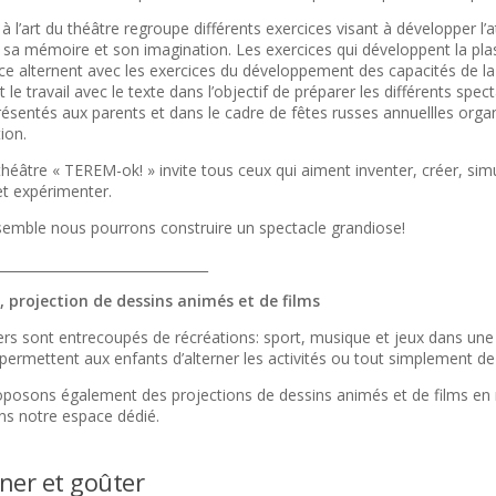
n à l’art du théâtre regroupe différents exercices visant à développer l’a
e sa mémoire et son imagination. Les exercices qui développent la plas
ace alternent avec les exercices du développement des capacités de l
 le travail avec le texte dans l’objectif de préparer les différents spect
résentés aux parents et dans le cadre de fêtes russes annuellles orga
tion.
 théâtre « TEREM-ok! » invite tous ceux qui aiment inventer, créer, sim
et expérimenter.
emble nous pourrons construire un spectacle grandiose!
________________________________
, projection de dessins animés et de films
iers sont entrecoupés de récréations: sport, musique et jeux dans une 
 permettent aux enfants d’alterner les activités ou tout simplement de
posons également des projections de dessins animés et de films en 
ns notre espace dédié.
ner et goûter