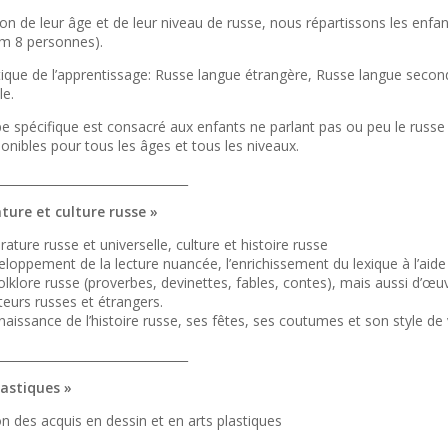
on de leur âge et de leur niveau de russe, nous répartissons les enfa
m 8 personnes).
tique de l’apprentissage: Russe langue étrangère, Russe langue seco
le.
e spécifique est consacré aux enfants ne parlant pas ou peu le russe 
onibles pour tous les âges et tous les niveaux.
________________________________
ature et culture russe »
érature russe et universelle, culture et histoire russe
loppement de la lecture nuancée, l’enrichissement du lexique à l’aide
olklore russe (proverbes, devinettes, fables, contes), mais aussi d’œ
teurs russes et étrangers.
aissance de l’histoire russe, ses fêtes, ses coutumes et son style de 
________________________________
lastiques »
n des acquis en dessin et en arts plastiques