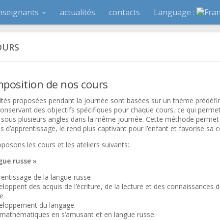
nseignants
actualités
contacts
Language :
OURS
mposition de nos cours
vités proposées pendant la journée sont basées sur un thème prédéfi
conservant des objectifs spécifiques pour chaque cours, ce qui perme
r sous plusieurs angles dans la même journée. Cette méthode permet 
s d’apprentissage, le rend plus captivant pour l’enfant et favorise sa
osons les cours et les ateliers suivants:
gue russe »
entissage de la langue russe
loppent des acquis de l’écriture, de la lecture et des connaissances 
e.
eloppement du langage.
mathématiques en s’amusant et en langue russe.