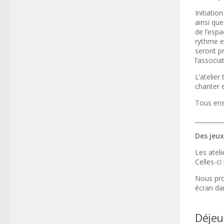
Initiatio
ainsi qu
de l’esp
rythme et
seront p
l’associa
L’atelier
chanter 
Tous ens
_________
Des jeux
Les atel
Celles-ci
Nous pro
écran da
Déjeu