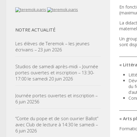
En foncti
(maximu
La didac
maternel
NOTRE ACTUALITÉ
Un group
Les élèves de Teremok – les jeunes
sont disp
écrivains – 23 juin 2026
_________
« Littér
Studios de samedi après-midi – Journée
portes ouvertes et inscription – 13:30-
Litt
17:00 le samedi 20 juin 2026
Déve
du f
d’au
Journée portes ouvertes et inscription –
Conn
6 juin 20256
_________
“Conte du pope et de son ouvrier Ballot”
« Arts p
avec Club de lecture à 14:30 le samedi –
Formatio
6 juin 2026