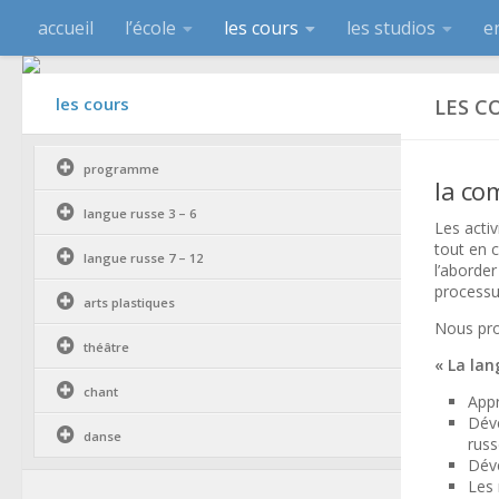
accueil
l’école
les cours
les studios
e
les cours
LES C
programme
la co
langue russe 3 – 6
Les acti
tout en 
langue russe 7 – 12
l’aborde
processu
arts plastiques
Nous prop
théâtre
« La lan
chant
Appr
Déve
danse
russ
Dév
Les 