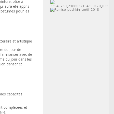
einture, pâte à
ui aura été appris
 costumes pour les
téraire et artistique
ire du jour de
familiariser avec de
ème du jour dans les
uer, danser et
 des capacités
ont complétées et
lle.