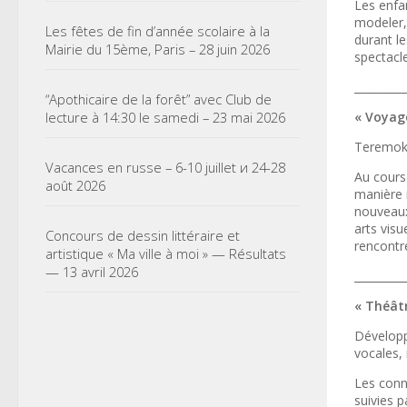
Les enfa
modeler, 
Les fêtes de fin d’année scolaire à la
durant l
Mairie du 15ème, Paris – 28 juin 2026
spectacl
_________
“Apothicaire de la forêt” avec Club de
lecture à 14:30 le samedi – 23 mai 2026
« Voyage
Teremok i
Vacances en russe – 6-10 juillet и 24-28
Au cours 
août 2026
manière 
nouveaux
arts visu
Concours de dessin littéraire et
rencontre
artistique « Ma ville à moi » — Résultats
— 13 avril 2026
_________
« Théât
Développ
vocales,
Les conn
suivies p