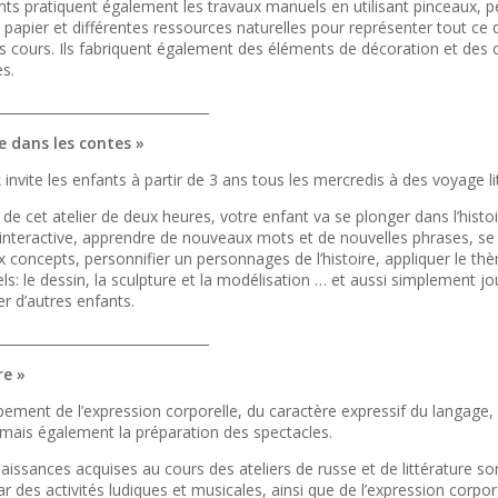
nts pratiquent également les travaux manuels en utilisant pinceaux, p
papier et différentes ressources naturelles pour représenter tout ce q
es cours. Ils fabriquent également des éléments de décoration et des
es.
________________________________
 dans les contes »
nvite les enfants à partir de 3 ans tous les mercredis à des voyage lit
de cet atelier de deux heures, votre enfant va se plonger dans l’histo
interactive, apprendre de nouveaux mots et de nouvelles phrases, se 
 concepts, personnifier un personnages de l’histoire, appliquer le th
els: le dessin, la sculpture et la modélisation … et aussi simplement jo
r d’autres enfants.
________________________________
re »
ement de l’expression corporelle, du caractère expressif du langage,
 mais également la préparation des spectacles.
aissances acquises au cours des ateliers de russe et de littérature s
ar des activités ludiques et musicales, ainsi que de l’expression corpore