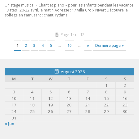
Un stage musical « Chant et piano » pour les enfants pendant les vacance
! Dates : 20-22 avril, le matin Adresse : 17 villa Croix Nivert Découvre le
solfège en t’amusant : chant, rythme...
Page 1 sur 12
1
2
3
4
5
…
10
…
»
Dernière page »
August 2026
M
T
W
T
F
S
S
1
2
3
4
5
6
7
8
9
10
11
12
13
14
15
16
17
18
19
20
21
22
23
24
25
26
27
28
29
30
31
« Jun