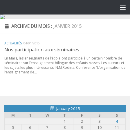
ARCHIVE DU MOIS :
JANVIER 2015
ACTUALITÉS
04/01/2015
Nos participation aux séminaires
En Mars, les enseignants de l’école ont participé à un certain nombre de
séminaires sur l’enseignement bilingue des enfants russes. Les auteurs et
les sujets les plus intéressants: N.M.Rodina. Conférence “L’organisation de
l’enseignement de...
January 2015
M
T
W
T
F
S
S
1
2
3
4
5
6
7
8
9
10
11