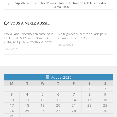
”Apothicaire de la forêt” avec Club de lecture à 14:30 le samedi –
23 mai 2026
VOUS AIMEREZ AUSSI...
L’été à Paris – vacances en russe pour
Visite guidée au centre de Paris pour
les 3-5 et de 6-12 ans – 30 juin – 4
enfants – 5 avril 2026
juillet, 7-11 juillet et 25-29 août 2025
25/03/2026
04/06/2025
August 2026
M
T
W
T
F
S
S
1
2
3
4
5
6
7
8
9
10
11
12
13
14
15
16
17
18
19
20
21
22
23
24
25
26
27
28
29
30
31