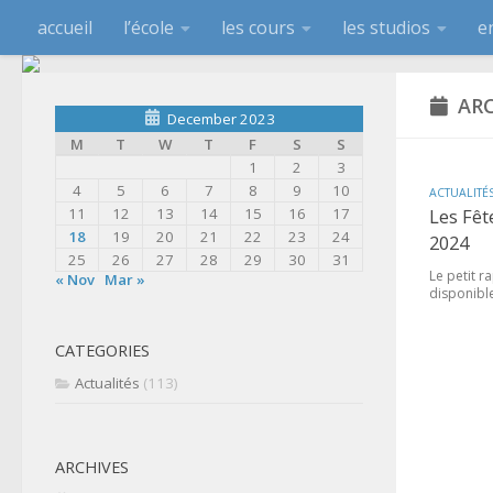
accueil
l’école
les cours
les studios
e
ARC
December 2023
M
T
W
T
F
S
S
1
2
3
4
5
6
7
8
9
10
ACTUALITÉ
11
12
13
14
15
16
17
Les Fêt
18
19
20
21
22
23
24
2024
25
26
27
28
29
30
31
Le petit r
« Nov
Mar »
disponibl
CATEGORIES
Actualités
(113)
ARCHIVES