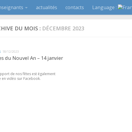
nseignants
actualités
contacts
Language :
HIVE DU MOIS :
DÉCEMBRE 2023
S
18/12/2023
es du Nouvel An – 14 janvier
apport de nos fêtes est également
e en vidéo sur Facebook.