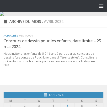
ARCHIVE DU MOIS :
AVRIL 2024
ACTUALITÉS
05/04/2024
Concours de dessin pour les enfants, date limite – 25
mai 2024
Nous invitons les enfants de 5 à 16 ans à participer au concours de
dessins “Les contes de Pouchkine dans différents styles”. Consultez la
présentation pour les participants au concours sur notre Instagram.
Plus...
April 2024
M
T
W
T
F
S
S
1
2
3
4
5
6
7