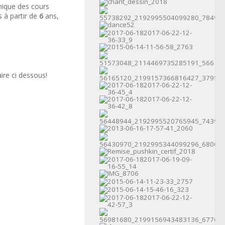
nique des cours
s
à partir de
6
ans
,
ire
ci dessous!