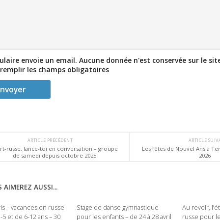
laire envoie un email. Aucune donnée n'est conservée sur le site
 remplir les champs obligatoires
ARTICLE PRÉCÉDENT
ARTICLE SUI
rt-russe, lance-toi en conversation – groupe
Les fêtes de Nouvel Ans à Te
de samedi depuis octobre 2025
2026
 AIMEREZ AUSSI...
ris – vacances en russe
Stage de danse gymnastique
Au revoir, l’
-5 et de 6-12 ans – 30
pour les enfants – de 24 à 28 avril
russe pour le