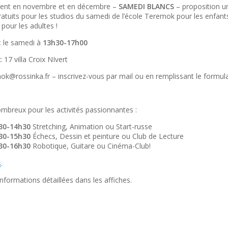
ent en novembre
et en décembre
–
SAMEDI BLANCS
– proposition u
ratuits
pour les studios du
samedi de l’école Teremok
pour
les
enfant
pour les adultes !
:
le samedi
à
13h30-17h00
:
17 villa Croix NIvert
ok@rossinka.fr
– inscrivez-vous
par
mail ou
en remplissant le formula
mbreux pour les activités
passionnantes
:
30-14h30
Stretching, Animation ou Start-russe
30-15h30
Échecs
, Dessin et peinture
ou
Club de Lecture
30-16h30
Robotique, Guitare
ou Cinéma-Club!
s
.
Informations détaillées
dans les affiches
.