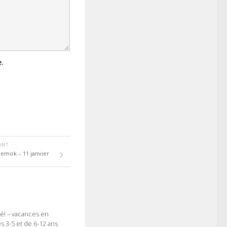
.
VANT
remok – 11 janvier
été! – vacances en
s 3-5 et de 6-12 ans