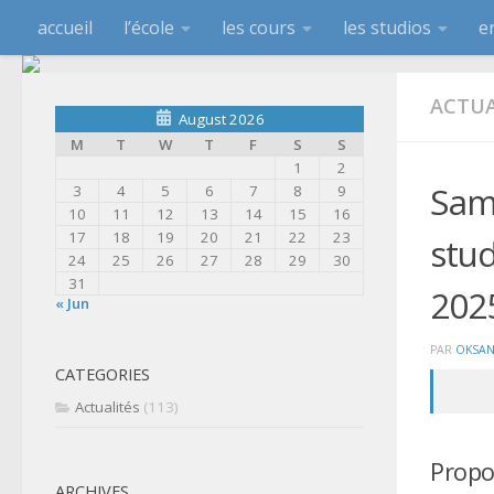
accueil
l’école
les cours
les studios
e
ACTUA
August 2026
M
T
W
T
F
S
S
1
2
Same
3
4
5
6
7
8
9
10
11
12
13
14
15
16
17
18
19
20
21
22
23
stu
24
25
26
27
28
29
30
31
202
« Jun
PAR
OKSAN
CATEGORIES
Actualités
(113)
Propo
ARCHIVES