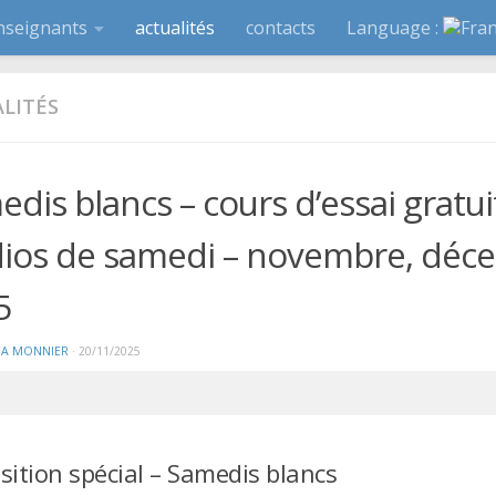
nseignants
actualités
contacts
Language :
LITÉS
dis blancs – cours d’essai gratui
dios de samedi – novembre, déc
5
A MONNIER
·
20/11/2025
sition spécial – Samedis blancs