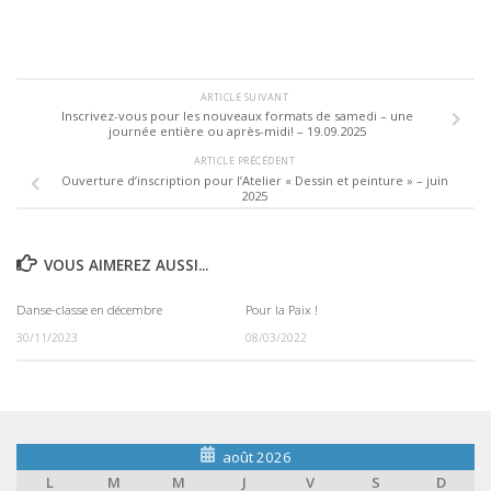
ARTICLE SUIVANT
Inscrivez-vous pour les nouveaux formats de samedi – une
journée entière ou après-midi! – 19.09.2025
ARTICLE PRÉCÉDENT
Ouverture d’inscription pour l’Atelier « Dessin et peinture » – juin
2025
VOUS AIMEREZ AUSSI...
Danse-classe en décembre
Pour la Paix !
30/11/2023
08/03/2022
août 2026
L
M
M
J
V
S
D