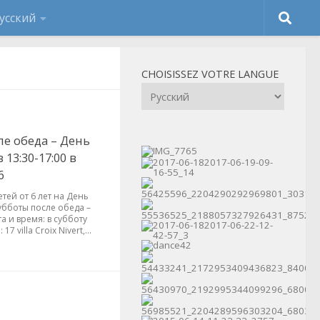
CHOISISSEZ VOTRE LANGUE
ле обеда – День
13:30-17:00 в
6
тей от 6 лет на День
убботы после обеда –
а и время: в субботу
7 villa Croix Nivert,...