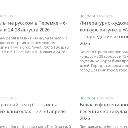
07/05/2026
НОВОСТИ
13/04/2026
лы на русском в Теремке – 6-
Литературно-худож
 и 24-28 августа 2026
конкурс рисунков «А
– Подведение итогов
ем ребят в летние каникулы весело и с
2026
провести время в нашем уютном
 на 17 villa Croix Nivert, 75015 ! Возраст:
3-5 и 6-12 лет Даты: 6-10 июля и 24-28...
Более 300 рисунков присла
конкурс из 38 городов и 15 
подтемы конкурса были пре
детей: Город, в котором я 
город Древний город, город
11/04/2026
НОВОСТИ
11/04/2026
 разный театр” – стаж на
Вокал и фортепиано 
их каникулах – 27-30 апреля
весенних каникулах 
2026
ем ребят от 6 лет на стаж «Такой разный
Приглашаем ребят на весе