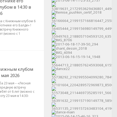
ботнике его
убом в 14:30 в
26
на с Книжным клубом 6
ботнике его Балде» !
встречу Книжного
ет (можно с 1
Книжным клубом
3 мая 2026
а 23 мая – «Лесная
чередную встречу
ебят от 6 лет (можно с
оту 23 мая в 14:30-