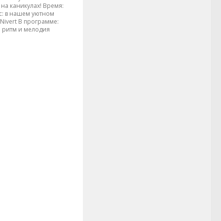
на каникулах! Время:
с: в нашем уютном
 Nivert В программе:
 ритм и мелодия