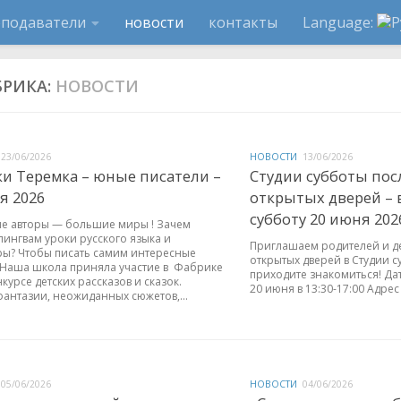
еподаватели
новости
контакты
Language:
БРИКА:
НОВОСТИ
23/06/2026
НОВОСТИ
13/06/2026
и Теремка – юные писатели –
Студии субботы пос
я 2026
открытых дверей – в 
субботу 20 июня 202
е авторы — большие миры ! Зачем
лингвам уроки русского языка и
Приглашаем родителей и де
ры? Чтобы писать самим интересные
открытых дверей в Студии с
 Наша школа приняла участие в Фабрике
приходите знакомиться! Дат
нкурсе детских рассказов и сказок.
20 июня в 13:30-17:00 Адрес : 1
фантазии, неожиданных сюжетов,...
05/06/2026
НОВОСТИ
04/06/2026