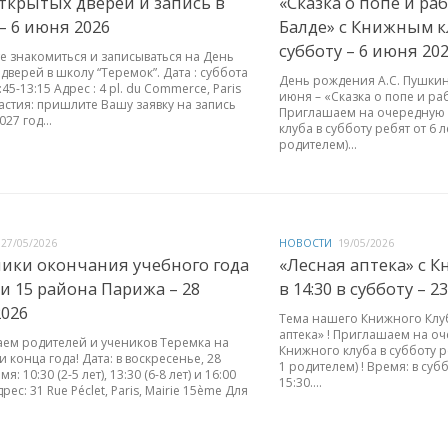
ткрытых дверей и запись в
«Сказка о попе и ра
– 6 июня 2026
Балде» с Книжным кл
субботу – 6 июня 20
е знакомиться и записываться на День
дверей в школу “Теремок”. Дата : суббота
День рождения А.С. Пушки
45-13:15 Адрес : 4 pl. du Commerce, Paris
июня – «Сказка о попе и ра
астия: пришлите Вашу заявку на запись
Приглашаем на очередную 
27 год...
клуба в субботу ребят от 6 л
родителем)...
27/05/2026
НОВОСТИ
19/05/2026
ики окончания учебного года
«Лесная аптека» с 
и 15 района Парижа – 28
в 14:30 в субботу – 2
026
Тема нашего Книжного Клуб
аптека» ! Приглашаем на о
ем родителей и учеников Теремка на
Книжного клуба в субботу р
 конца года! Дата: в воскресенье, 28
1 родителем) ! Время: в субб
: 10:30 (2-5 лет), 13:30 (6-8 лет) и 16:00
15:30....
дрес: 31 Rue Péclet, Paris, Mairie 15ème Для