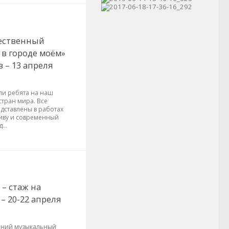
ественный
 в городе моём»
 – 13 апреля
ли ребята на наш
стран мира. Все
дставлены в работах
живу и современный
...
– стаж на
– 20-22 апреля
нний музыкальный