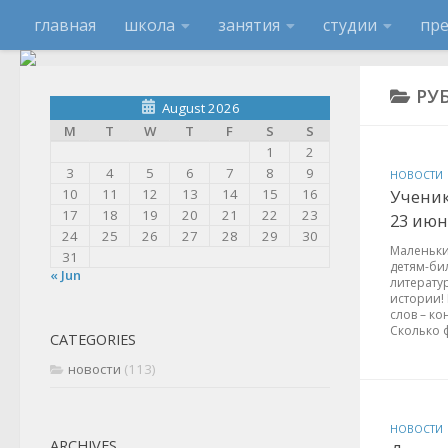
главная
школа
занятия
студии
пр
РУ
August 2026
M
T
W
T
F
S
S
1
2
3
4
5
6
7
8
9
НОВОСТИ
10
11
12
13
14
15
16
Ученик
17
18
19
20
21
22
23
23 июн
24
25
26
27
28
29
30
Маленьки
31
детям-би
« Jun
литерату
истории!
слов – ко
Сколько 
CATEGORIES
новости
(113)
НОВОСТИ
ARCHIVES