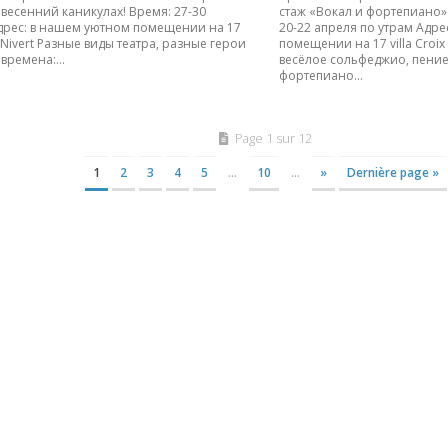
 весенний каникулах! Время: 27-30
стаж «Вокал и фортепиано» 
дрес: в нашем уютном помещении на 17
20-22 апреля по утрам Адре
ix Nivert Разные виды театра, разные герои
помещении на 17 villa Croix
времена:...
весёлое сольфеджио, пение
фортепиано...
Page 1 sur 12
1
2
3
4
5
…
10
…
»
Dernière page »