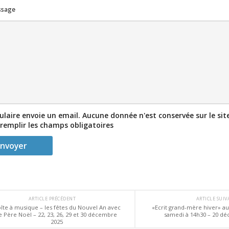
ssage
laire envoie un email. Aucune donnée n'est conservée sur le site
 remplir les champs obligatoires
ARTICLE PRÉCÉDENT
ARTICLE SUI
îte à musique – les fêtes du Nouvel An avec
«Ecrit grand-mère hiver» au
e Père Noël – 22, 23, 26, 29 et 30 décembre
samedi à 14h30 – 20 d
2025