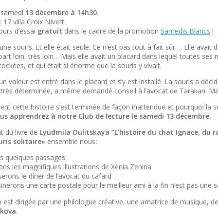
: samedi
13 décembre
à 14h30
.
: 17 villa Croix NIvert
urs d’essai
gratuit
dans le cadre de la promotion
Samedis Blancs
!
t une souris. Et elle était seule. Ce n’est pas tout à fait sûr…. Elle avait 
art loin, très loin… Mais elle avait un placard dans lequel toutes se
tockées, et qui était si énorme que la souris y vivait.
un voleur est entré dans le placard et s’y est installé. La souris a dé
t très déterminée, a même demandé conseil à l’avocat de Tarakan. Mais
nt cette histoire s’est terminée de façon inattendue et pourquoi la so
us apprendrez à notre Club de lecture le samedi
13 décembre.
t du livre de
Lyudmila Oulitskaya “L’histoire du chat Ignace, du
uris solitaire»
ensemble nous
:
ns quelques passages
ons les magnifiques illustrations de Xenia Zenina
erons le dîner de l’avocat du cafard
inerons une carte postale pour le meilleur ami à la fin n’est pas une so
 est dirigée par une philologue créative, une amatrice de musique, de 
lkova
.