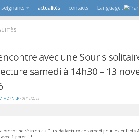
nseignants
actualités
contacts
Language :
LITÉS
encontre avec une Souris solitair
Lecture samedi à 14h30 – 13 no
6
A MONNIER
·
09/12/2025
la prochaine réunion
du
Club de lecture
de samedi pour les enfants
 avec 1 parent) !