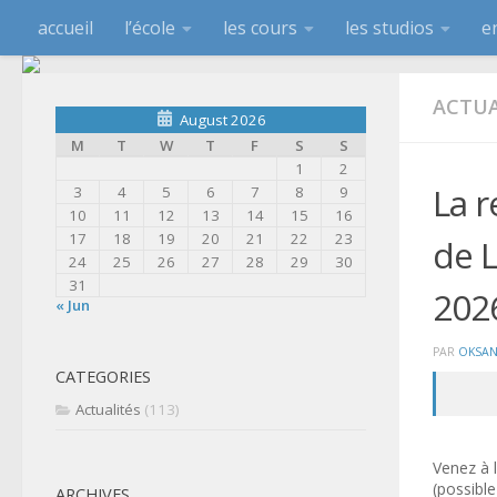
accueil
l’école
les cours
les studios
e
ACTUA
August 2026
M
T
W
T
F
S
S
1
2
La r
3
4
5
6
7
8
9
10
11
12
13
14
15
16
17
18
19
20
21
22
23
de 
24
25
26
27
28
29
30
31
202
« Jun
PAR
OKSAN
CATEGORIES
Actualités
(113)
Venez
à
(possible
ARCHIVES