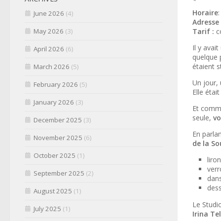
Horaire
June 2026
(4)
Adresse
Tarif :
co
May 2026
(3)
Il y avai
April 2026
(6)
quelque p
étaient s
March 2026
(5)
Un jour, 
February 2026
(5)
Elle étai
January 2026
(3)
Et comme
seule,
vo
December 2025
(3)
En parlan
November 2025
(6)
de la So
October 2025
(1)
liro
verr
September 2025
(2)
dans
dess
August 2025
(1)
Le Studio
July 2025
(1)
Irina Te