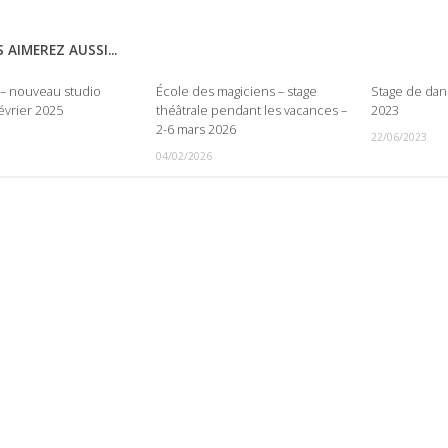
 AIMEREZ AUSSI...
e – nouveau studio
École des magiciens – stage
Stage de dans
évrier 2025
théâtrale pendant les vacances –
2023
2-6 mars 2026
22/06/2023
04/02/2026