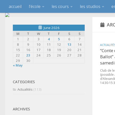
accueil
l’école
les cours
les studios
e
ARC
June 2026
M
T
W
T
F
S
S
1
2
3
4
5
6
7
8
9
10
11
12
13
14
ACTUALITÉ
15
16
17
18
19
20
21
“Conte 
22
23
24
25
26
27
28
Ballot”
29
30
samedi 
« May
Club de le
(possible 
d’Alexandr
CATEGORIES
14:30-15:30
Actualités
(113)
ARCHIVES