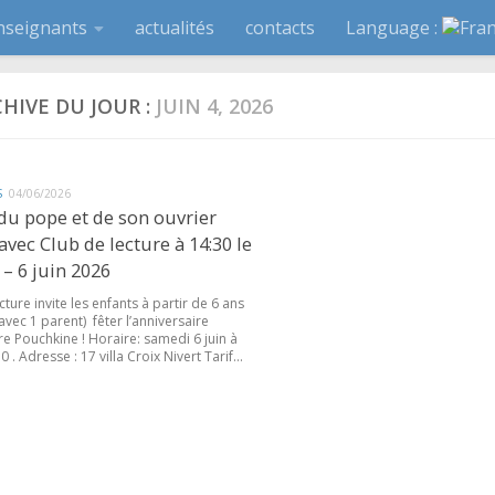
nseignants
actualités
contacts
Language :
HIVE DU JOUR :
JUIN 4, 2026
S
04/06/2026
du pope et de son ouvrier
 avec Club de lecture à 14:30 le
– 6 juin 2026
cture invite les enfants à partir de 6 ans
avec 1 parent) fêter l’anniversaire
e Pouchkine ! Horaire: samedi 6 juin à
 . Adresse : 17 villa Croix Nivert Tarif...