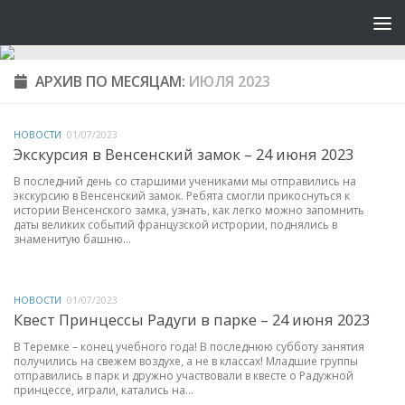
АРХИВ ПО МЕСЯЦАМ:
ИЮЛЯ 2023
НОВОСТИ
01/07/2023
Экскурсия в Венсенский замок – 24 июня 2023
В последний день со старшими учениками мы отправились на
экскурсию в Венсенский замок. Ребята смогли прикоснуться к
истории Венсенского замка, узнать, как легко можно запомнить
даты великих событий французской истрории, поднялись в
знаменитую башню...
НОВОСТИ
01/07/2023
Квест Принцессы Радуги в парке – 24 июня 2023
В Теремке – конец учебного года! В последнюю субботу занятия
получились на свежем воздухе, а не в классах! Младшие группы
отправились в парк и дружно участвовали в квесте о Радужной
принцессе, играли, катались на...