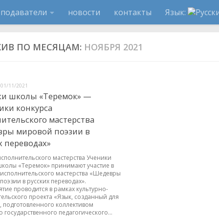
еподаватели
новости
контакты
Язык:
ХИВ ПО МЕСЯЦАМ:
НОЯБРЯ 2021
01/11/2021
ки школы «Теремок» —
ики конкурса
ительского мастерства
вры мировой поэзии в
х переводах»
исполнительского мастерства Ученики
школы «Теремок» принимают участие в
 исполнительского мастерства «Шедевры
поэзии в русских переводах».
тие проводится в рамках культурно-
тельского проекта «Язык, созданный для
, подготовленного коллективом
 государственного педагогического...