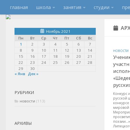
главная
школа
занятия
студии
пр
АР
Ноябрь 2021
Пн
Вт
Ср
Чт
Пт
Сб
Вс
1
2
3
4
5
6
7
8
9
10
11
12
13
14
НОВОСТИ
15
16
17
18
19
20
21
Учени
22
23
24
25
26
27
28
участн
29
30
исполн
« Янв
Дек »
«Шеде
русски
РУБРИКИ
Конкурс 
русской 
новости
(113)
конкурсе
мировой 
Мероприя
просвети
поэзии…»
АРХИВЫ
Липецкого