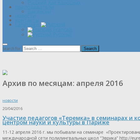
Русский для взрослых
преподаватели
Вакансии
новости
контакты
Language:
Français
Русский
Search for:
Архив по месяцам:
апреля 2016
новости
20/04/2016
Участие педагогов «Теремка» в семинарах и 
центром науки и культуры в Париже
11-12 апреля 2016 г. мы побывали на семинаре «Проектирова
международной сети полилингвальных школ “Эврика” http://eurek