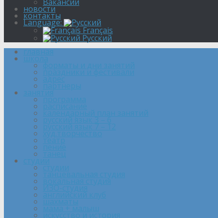
Вакансии
новости
контакты
Language:
Français
Русский
главная
школа
форматы и дни занятий
праздники и фестивали
адрес
партнеры
занятия
программа
расписание
календарный план занятий
русский язык 3 – 6
русский язык 7 – 12
xуд.творчество
театр
пение
танец
студии
студии
танцевальная студия
вокальная студия
ИЗО-студия
английский клуб
шахматы
мама + малыш
искусство и история