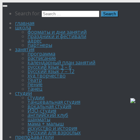
Search for:
главная
школа
форматы и дни занятий
праздники и фестивали
адрес
партнеры
занятия
программа
расписание
календарный план занятий
русский язык 3 – 6
русский язык 7 – 12
xуд.творчество
театр
пение
танец
студии
студии
танцевальная студия
вокальная студия
ИЗО-студия
английский клуб
шахматы
мама + малыш
искусство и история
Русский для взрослых
преподаватели