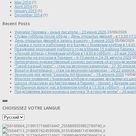
May 2016
(1)
April 2016
(1)
January 2015
(1)
December 2014
(1)
Recent Posts
Ученики Теремка – юные писатели – 23 июня 2026
23/06/2026
Студии субботы после обеда – День открытых дверей – в 13:30-17:
День открытых дверей и запись в школу – 6 июня 2026
05/06/2026
«Сказка о попе и работнике его Балде» с Книжным клубом в 14:30 
Праздники окончания учебного года в Мэрии 15 района Парижа 
«Лесная аптека» с Книжным клубом в 14:30 в субботу – 23 мая 2026
Каникулы на русском в Теремке – 6-10 июля и 24-28 августа 2026
0
Литературно-художественный конкурс рисунков «А в городе моём»
”Такой разный театр” – стаж на весенних каникулах – 27-30 апреля
Вокал и фортепиано – стаж на весенних каникулах – 20-22 апреля
Экскурсия для детей “Секреты Art Nouveau” – 18 апреля 2026
10/04
Морское плавание с Книжным клубом и нашими друзьями из школы “
Школа «Классика» из Амстердама в Париже – проект «Дружим шко
Необычное вокруг нас в Книжном клубе в 13:30 в субботу – 4 апре
Представляем жюри конкурса рисунка “А в городе моём” – 26 март
CHOISISSEZ VOTRE LANGUE