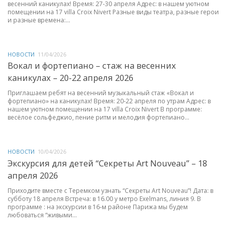
весенний каникулах! Время: 27-30 апреля Адрес: в нашем уютном
помещении на 17 villa Croix Nivert Разные виды театра, разные герои
и разные времена:...
НОВОСТИ
11/04/2026
Вокал и фортепиано – стаж на весенних
каникулах – 20-22 апреля 2026
Приглашаем ребят на весенний музыкальный стаж «Вокал и
фортепиано» на каникулах! Время: 20-22 апреля по утрам Адрес: в
нашем уютном помещении на 17 villa Croix Nivert В программе:
весёлое сольфеджио, пение ритм и мелодия фортепиано...
НОВОСТИ
10/04/2026
Экскурсия для детей “Секреты Art Nouveau” – 18
апреля 2026
Приходите вместе с Теремком узнать “Секреты Art Nouveau”! Дата: в
субботу 18 апреля Встреча: в 16.00 у метро Exelmans, линия 9. В
программе : на экскурсии в 16-м районе Парижа мы будем
любоваться “живыми...