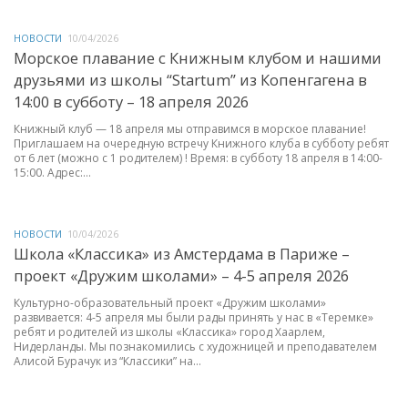
НОВОСТИ
10/04/2026
Морское плавание с Книжным клубом и нашими
друзьями из школы “Startum” из Копенгагена в
14:00 в субботу – 18 апреля 2026
Книжный клуб — 18 апреля мы отправимся в морское плавание!
Приглашаем на очередную встречу Книжного клуба в субботу ребят
от 6 лет (можно с 1 родителем) ! Время: в субботу 18 апреля в 14:00-
15:00. Адрес:...
НОВОСТИ
10/04/2026
Школа «Классика» из Амстердама в Париже –
проект «Дружим школами» – 4-5 апреля 2026
Культурно-образовательный проект «Дружим школами»
развивается: 4-5 апреля мы были рады принять у нас в «Теремке»
ребят и родителей из школы «Классика» город Хаарлем,
Нидерланды. Мы познакомились с художницей и преподавателем
Алисой Бурачук из “Классики” на...