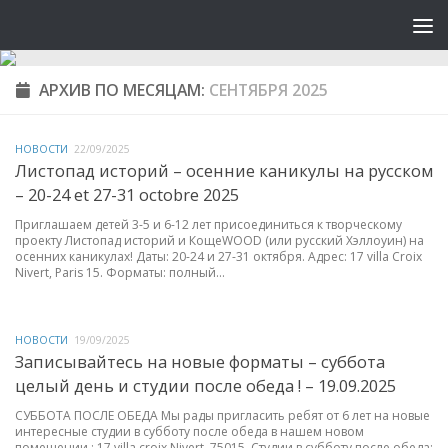
АРХИВ ПО МЕСЯЦАМ:
СЕНТЯБРЯ 2025
НОВОСТИ
22/09/2025
Листопад историй – осенние каникулы на русском
– 20-24 et 27-31 octobre 2025
Приглашаем детей 3-5 и 6-12 лет присоединиться к творческому
проекту Листопад историй и КощеWOOD (или русский Хэллоуин) на
осенних каникулах! Даты: 20-24 и 27-31 октября. Адрес: 17 villa Croix
Nivert, Paris 15. Форматы: полный...
НОВОСТИ
19/09/2025
Записывайтесь на новые форматы – суббота
целый день и студии после обеда ! – 19.09.2025
СУББОТА ПОСЛЕ ОБЕДА Мы рады пригласить ребят от 6 лет на новые
интересные студии в субботу после обеда в нашем новом
помещении : 17 villa croix Nivert, 75015. Студии в субботу после обеда: