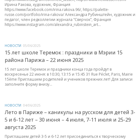
Ирина Ракова, художник, Франция
https://www.facebook.com/irina.rakova.96/, https://palette-
russe.com/portfolio/irina-rakova/ Александра Рубинштейн, художник и
педагог, член редколлегии журнала “Сверчок”, Франция
https://www.instagram.com/alexandra_rubinstein_art...
НОВОСТИ
05/06/2025
15 лет школе Теремок : праздники в Мэрии 15
района Парижа – 22 июня 2025
15 лет школе Теремок и праздники конца года пройдут в
воскресенье 22 июня: в 10:30, 13:15 и 15:45 31 Rue Péclet, Paris, Mairie
15ème Приглашаем родителей и учеников прежних лет! Для записи
заполните форму внизу...
НОВОСТИ
04/06/2025
Лето в Париже – каникулы на русском для детей 3-
5 и 6-12 лет – 30 июня – 4 июля, 7-11 июля и 25-29
августа 2025
Приглашаем детей 3-5 и 6-12 лет присоединиться к творческому