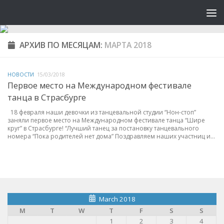
АРХИВ ПО МЕСЯЦАМ:
МАРТА 2018
НОВОСТИ
15/03/2018
Первое место на Международном фестивале
танца в Страсбурге
18 февраля наши девочки из танцевальной студии “Нон-стоп”
заняли первое место на Международном фестивале танца “Шире
круг” в Страсбурге! “Лучший танец за постановку танцевального
номера “Пока родителей нет дома” Поздравляем наших участниц и...
March 2018
M
T
W
T
F
S
S
1
2
3
4