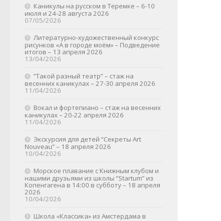
Каникулы на русском в Теремке – 6-10
июля и 24-28 августа 2026
07/05/2026
Литературно-художественный конкурс
рисунков «А в городе моём» – Подведение
итогов – 13 апреля 2026
13/04/2026
”Такой разный театр” – стаж на
весенних каникулах – 27-30 апреля 2026
11/04/2026
Вокал и фортепиано – стаж на весенних
каникулах – 20-22 апреля 2026
11/04/2026
Экскурсия для детей “Секреты Art
Nouveau” – 18 апреля 2026
10/04/2026
Морское плавание с Книжным клубом и
нашими друзьями из школы “Startum” из
Копенгагена в 14:00 в субботу – 18 апреля
2026
10/04/2026
Школа «Классика» из Амстердама в