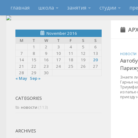
главная
школа
занятия
студии
пр
АР
November 2016
M
T
W
T
F
S
S
1
2
3
4
5
6
7
8
9
10
11
12
13
НОВОСТИ
14
15
16
17
18
19
20
Автобу
21
22
23
24
25
26
27
Парижу
28
29
30
Знаете л
« May
Sep »
Гарнье на
Триумфал
из папье
приезду н
CATEGORIES
новости
(113)
ARCHIVES