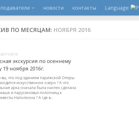
еподаватели
новости
контакты
Language:
ХИВ ПО МЕСЯЦАМ:
НОЯБРЯ 2016
20/11/2016
сная экскурсия по осеннему
 19 ноября 2016г.
и вы, что под зданием парижской Оперы
ходится искусственное озеро ? А что
ьная арка сначала была наспех сделана
-маше и парусиновых полотнищ к
евесты Наполеона ? А где в...