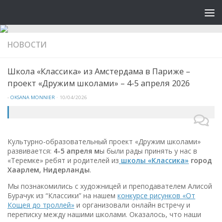
НОВОСТИ
Школа «Классика» из Амстердама в Париже –
проект «Дружим школами» – 4-5 апреля 2026
-
OKSANA MONNIER
·
10/04/2026
Культурно-образовательный проект «Дружим школами»
развивается:
4-5 апреля
м
ы были рады принять у нас в
«Теремке» ребят и родителей из
школы «Классика»
город
Хаарлем, Нидерланды
.
Мы познакомились с художницей и преподавателем Алисой
Бурачук из “Классики” на нашем
конкурсе рисунков «От
Кощея до троллей»
и организовали онлайн встречу и
переписку между нашими школами. Оказалось, что наши