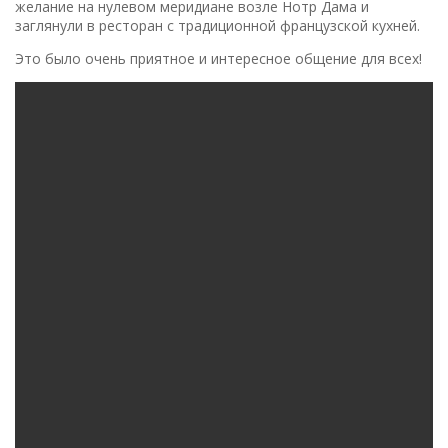
желание на нулевом меридиане возле Нотр Дама и
заглянули в ресторан с традиционной французской кухней.
Это было очень приятное и интересное общение для всех!