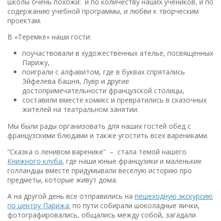
школы очень похожи: и по количеству наших учеников, и по
содержанию учебной программы, и любви к творческим
проектам.
В «Теремке» наши гости:
поучаствовали в художественных ателье, посвященных
Парижу,
поиграли с алфавитом, где в буквах спрятались
Эйфелева башня, Лувр и другие
достопримечательности французской столицы,
составили вместе комикс и превратились в сказочных
жителей на театральном занятии.
Мы были рады организовать для наших гостей обед с
французскими блюдами и также угостить всех варениками.
“Сказка о ленивом варенике” – стала темой нашего
Книжного клуба
, где наши юные французики и маленькие
голландцы вместе придумывали веселую историю про
предметы, которые живут дома.
А на другой день все отправились на
пешеходную экскурсию
по центру Парижа:
по пути собирали шоколадные яички,
фотографировались, общались между собой, загадали