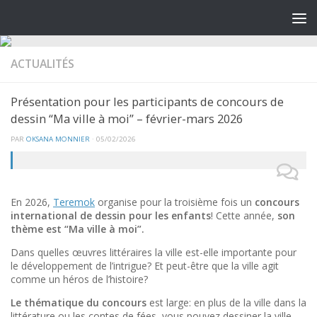
ACTUALITÉS
Présentation pour les participants de concours de
dessin “Ma ville à moi” – février-mars 2026
PAR
OKSANA MONNIER
·
05/02/2026
En 2026,
Teremok
organise pour la troisième fois un
concours
international de dessin pour les enfants
!
Cette
année
,
son
thème est “Ma ville à moi”.
Dans
quelles
œuvres
littéraires
la ville est-elle importante pour
le développement de l’intrigue?
Et
peut
-être que la ville agit
comme un héros de l’histoire?
Le
thématique du concours
est large
: en plus de la ville dans la
littérature ou les contes de fées, vous pouvez dessiner la ville