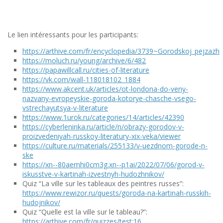
Le lien intéressants pour les participants:
https://arthive.com/fr/encyclopedia/3739~Gorodskoj_pejzazh
https://moluch.ru/young/archive/6/482
https://papawillcall.ru/cities-of-literature
https://vk.com/wall-118018102_1884
https://www.akcent.uk/articles/ot-londona-do-veny-
nazvany-evropeyskie-goroda-kotorye-chasche-vsego-
vstrechayutsya-v-literature
https://www.1urok.ru/categories/14/articles/42390
https://cyberleninka.ru/article/n/obrazy-gorodov-v-
proizvedeniyah-russkoy-literatury-xix-veka/viewer
https://culture.ru/materials/255133/v-uezdnom-gorode-n-
ske
https://xn--80aemhi0cm3g.xn--p1ai/2022/07/06/gorod-v-
iskusstve-v-kartinah-izvestnyh-hudozhnikov/
Quiz “La ville sur les tableaux des peintres russes”:
https://www.rewizor.ru/quests/goroda-na-kartinah-russkih-
hudojnikov/
Quiz “Quelle est la ville sur le tableau?”:
https://arthive.com/fr/quizzes/test:16