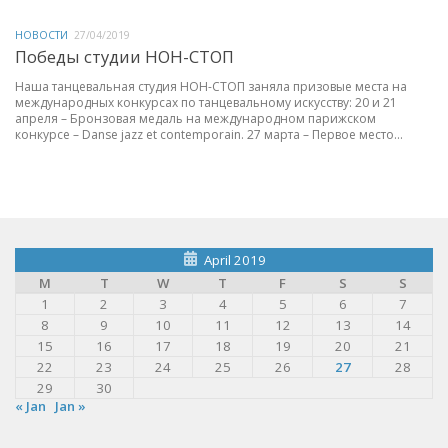
НОВОСТИ
27/04/2019
Победы студии НОН-СТОП
Наша танцевальная студия НОН-СТОП заняла призовые места на
международных конкурсах по танцевальному искусству: 20 и 21
апреля – Бронзовая медаль на международном парижском
конкурсе – Danse jazz et contemporain. 27 марта – Первое место...
April 2019
M
T
W
T
F
S
S
1
2
3
4
5
6
7
8
9
10
11
12
13
14
15
16
17
18
19
20
21
22
23
24
25
26
27
28
29
30
« Jan
Jan »