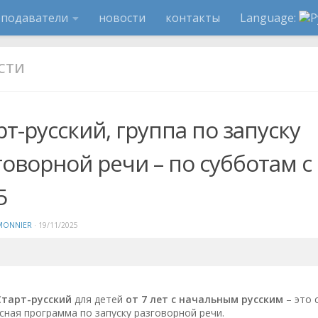
еподаватели
новости
контакты
Language:
СТИ
рт-русский, группа по запуску
говорной речи – по субботам с
5
MONNIER
·
19/11/2025
тарт-русский
для детей
от 7 лет с начальным русским
– это 
сная программа по запуску разговорной речи.