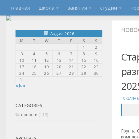
главная
школа
занятия
студии
пр
НОВО
August 2026
M
T
W
T
F
S
S
1
2
Ста
3
4
5
6
7
8
9
10
11
12
13
14
15
16
17
18
19
20
21
22
23
раз
24
25
26
27
28
29
30
31
202
« Jun
-
OKSANA 
CATEGORIES
новости
(113)
Группа
С
комплек
ARCHIVES