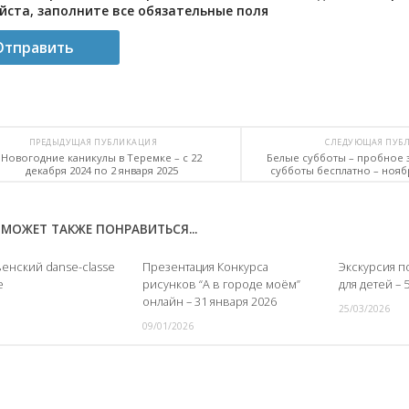
ста, заполните все обязательные поля
ПРЕДЫДУЩАЯ ПУБЛИКАЦИЯ
СЛЕДУЮЩАЯ ПУБ
Новогодние каникулы в Теремке – с 22
Белые субботы – пробное з
декабря 2024 по 2 января 2025
субботы бесплатно – ноябр
МОЖЕТ ТАКЖЕ ПОНРАВИТЬСЯ...
енский danse-classe
Презентация Конкурса
Экскурсия п
е
рисунков “А в городе моём”
для детей – 
онлайн – 31 января 2026
25/03/2026
09/01/2026