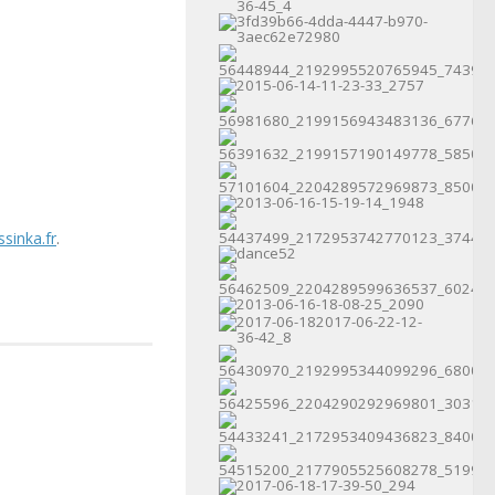
sinka.fr
.